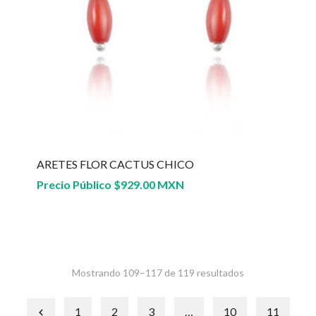
ARETES FLOR CACTUS CHICO
Precio Público
$
929.00 MXN
Mostrando 109–117 de 119 resultados
1
2
3
…
10
11