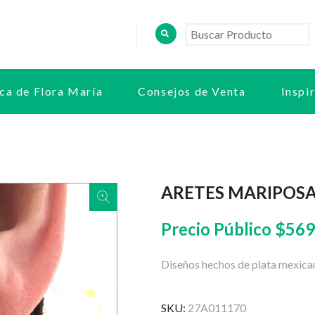
ca de Flora María
Consejos de Venta
Inspi
ARETES MARIPOSA
Precio Público
$
569
Diseños hechos de plata mexican
SKU:
27A011170